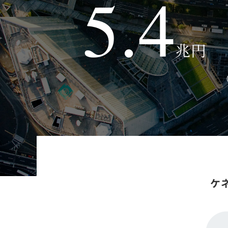
5.4
兆円
ケ