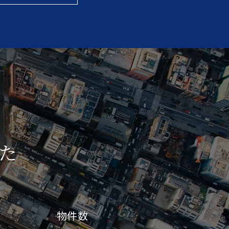
た
物件数